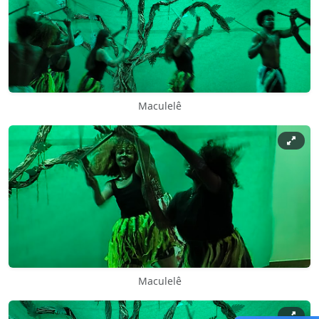
Maculelê
Maculelê