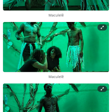
Maculelê
Maculelê