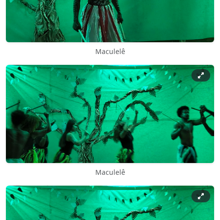
Maculelê
Maculelê