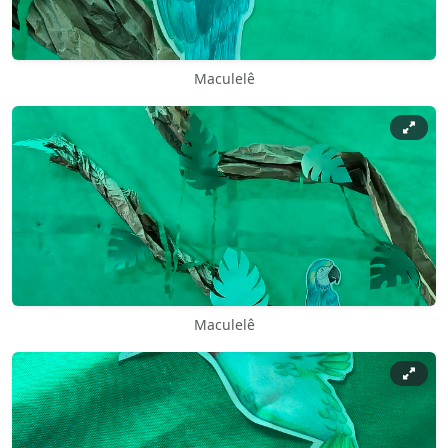
Maculelê
Maculelê