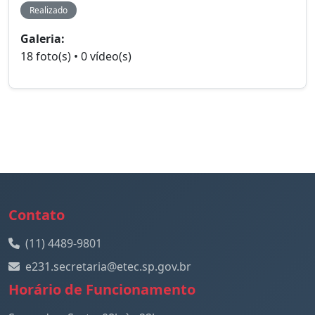
Realizado
Galeria:
18 foto(s) • 0 vídeo(s)
Contato
(11) 4489-9801
e231.secretaria@etec.sp.gov.br
Horário de Funcionamento