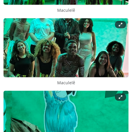
Maculelê
Maculelê