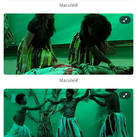
Maculelê
Maculelê