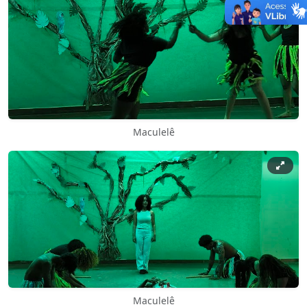
Maculelê
Maculelê