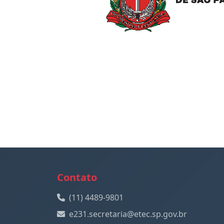
Contato
(11) 4489-9801
e231.secretaria@etec.sp.gov.br